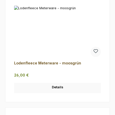
Lodenfleece Meterware - moosgrün
Regulärer Preis:
26,00 €
Details