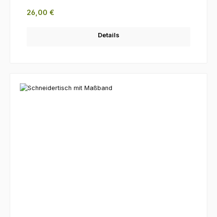
Regulärer Preis:
26,00 €
Details