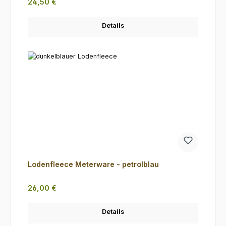
Regulärer Preis:
24,50 €
Details
Lodenfleece Meterware - petrolblau
Regulärer Preis:
26,00 €
Details