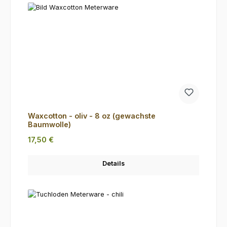
Waxcotton - oliv - 8 oz (gewachste
Baumwolle)
Regulärer Preis:
17,50 €
Details