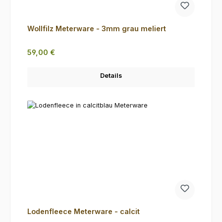
Wollfilz Meterware - 3mm grau meliert
Regulärer Preis:
59,00 €
Details
Lodenfleece Meterware - calcit