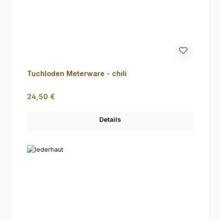
Tuchloden Meterware - chili
Regulärer Preis:
24,50 €
Details