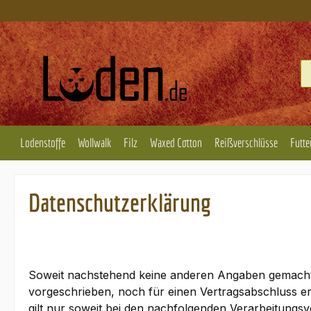
m Hauptinhalt springen
Zur Suche springen
Zur Hauptnavigation springen
Lodenstoffe
Wollwalk
Filz
Waxed Cotton
Reißverschlüsse
Futte
Datenschutzerklärung
Soweit nachstehend keine anderen Angaben gemacht w
vorgeschrieben, noch für einen Vertragsabschluss erfor
gilt nur soweit bei den nachfolgenden Verarbeitungs