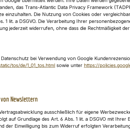
an Google übermittelt werden. Ihre Daten werden gegebenenf
den, das Trans-Atlantic Data Privacy Framework (TADPF).
e einzuhalten. Die Nutzung von Cookies oder vergleichbare
bs. 1 lit. a DSGVO. Die Verarbeitung Ihrer personenbezogene
ligung jederzeit widerrufen, ohne dass die Rechtmäßigkeit de
Datenschutz bei Verwendung von Google Kundenrezension
tic/tos/de/1_01_tos.html
sowie unter
https://policies.goo
 von Newslettern
Vertragsabwicklung ausschließlich für eigene Werbezweck
t auf Grundlage des Art. 6 Abs. 1 lit. a DSGVO mit Ihrer Ei
nd der Einwilligung bis zum Widerruf erfolgten Verarbeitun