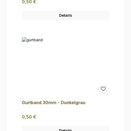
Regulärer Preis:
0,50 €
Details
Gurtband 30mm - Dunkelgrau
Regulärer Preis:
0,50 €
Details