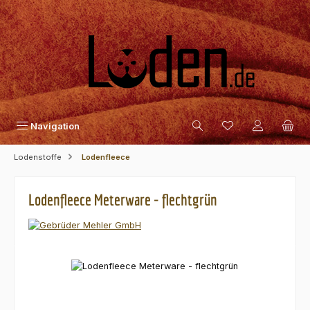
Zum Hauptinhalt springen
Navigation
Lodenstoffe
Lodenfleece
Lodenfleece Meterware - flechtgrün
Bildergalerie überspringen