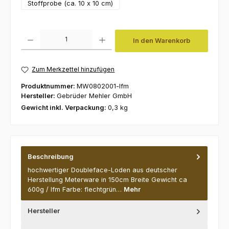
Stoffprobe (ca. 10 x 10 cm)
Produkt Anzahl: Gib den gewünschten Wert ein oder benutze die Schaltfl
In den Warenkorb
Zum Merkzettel hinzufügen
Produktnummer:
MW0802001-lfm
Hersteller:
Gebrüder Mehler GmbH
Gewicht inkl. Verpackung:
0,3 kg
Beschreibung
hochwertiger Doubleface-Loden aus deutscher
Herstellung Meterware in 150cm Breite Gewicht ca
600g / lfm Farbe: flechtgrün…
Mehr
Hersteller