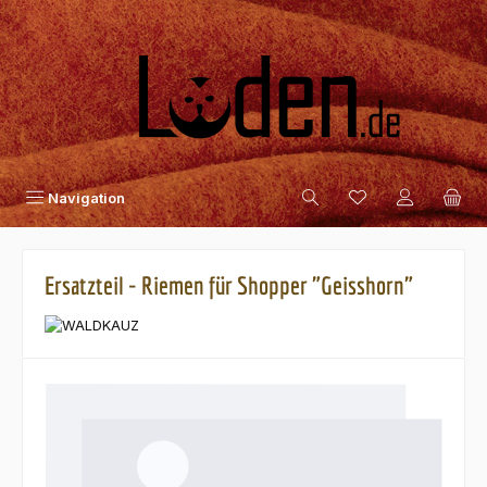
Zum Hauptinhalt springen
Navigation
Ersatzteil - Riemen für Shopper "Geisshorn"
Bildergalerie überspringen