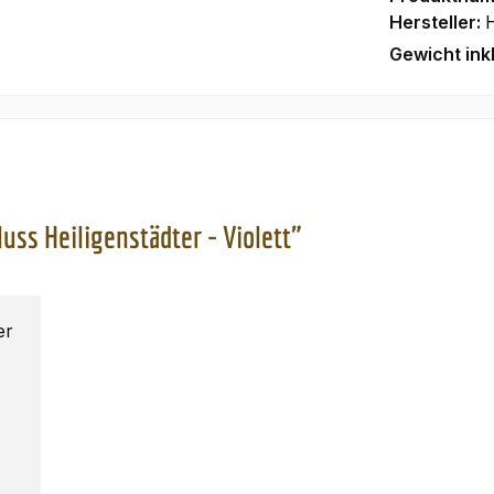
Hersteller:
H
Gewicht ink
ss Heiligenstädter - Violett"
er