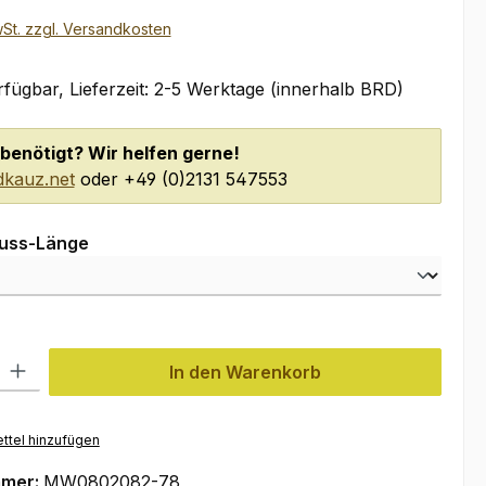
wSt. zzgl. Versandkosten
fügbar, Lieferzeit: 2-5 Werktage (innerhalb BRD)
benötigt? Wir helfen gerne!
kauz.net
oder +49 (0)2131 547553
auswählen
luss-Länge
l: Gib den gewünschten Wert ein oder benutze die Schaltflächen um
In den Warenkorb
ttel hinzufügen
mmer:
MW0802082-78