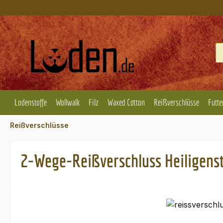
m Hauptinhalt springen
Zur Suche springen
Zur Hauptnavigation springen
Lodenstoffe
Wollwalk
Filz
Waxed Cotton
Reißverschlüsse
Futte
Reißverschlüsse
2-Wege-Reißverschluss Heiligenstä
Bildergalerie überspringen