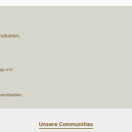
rodukten,
nie
und
nverstanden.
Unsere Communities