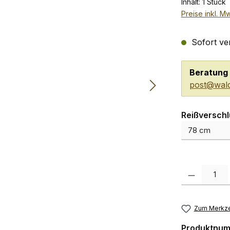
Inhalt:
1 Stück
Preise inkl. M
Sofort ver
Beratung 
post@wald
Reißversch
Produkt Anzah
Zum Merkze
Produktnu