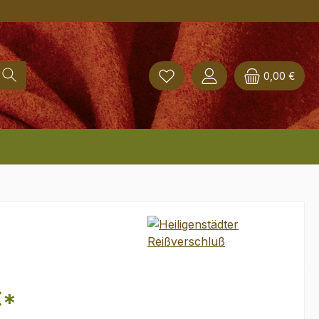
0,00 €
€*