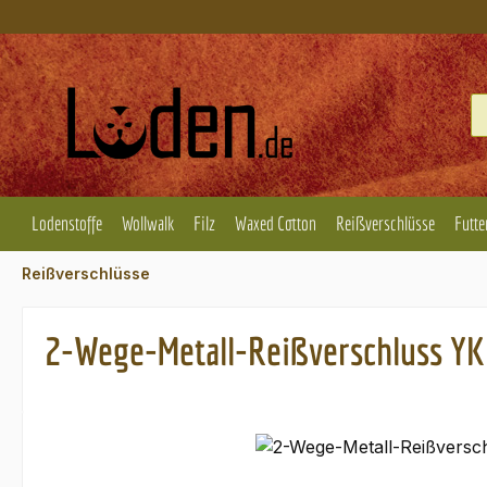
m Hauptinhalt springen
Zur Suche springen
Zur Hauptnavigation springen
Lodenstoffe
Wollwalk
Filz
Waxed Cotton
Reißverschlüsse
Futte
Reißverschlüsse
2-Wege-Metall-Reißverschluss YKK
Bildergalerie überspringen