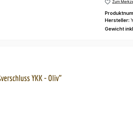
Zum Merkze
Produktnu
Hersteller:
Gewicht ink
erschluss YKK - Oliv"