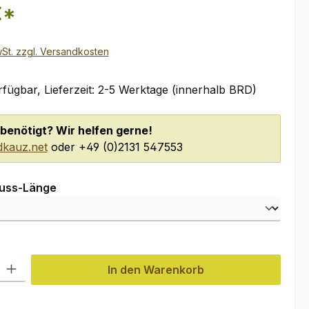
€*
wSt. zzgl. Versandkosten
fügbar, Lieferzeit: 2-5 Werktage (innerhalb BRD)
benötigt? Wir helfen gerne!
kauz.net
oder +49 (0)2131 547553
auswählen
luss-Länge
l: Gib den gewünschten Wert ein oder benutze die Schaltflächen um
In den Warenkorb