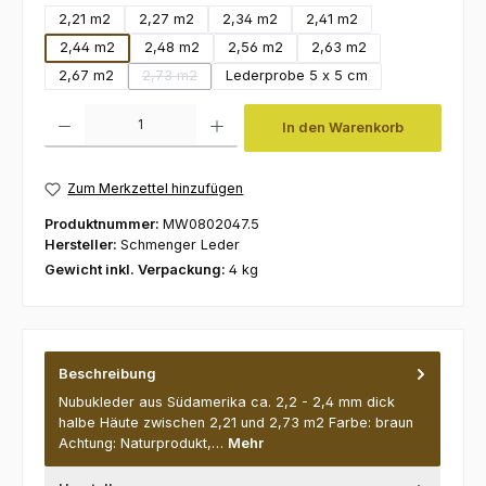
2,21 m2
2,27 m2
2,34 m2
2,41 m2
2,44 m2
2,48 m2
2,56 m2
2,63 m2
2,67 m2
2,73 m2
Lederprobe 5 x 5 cm
(Diese Option ist zurzeit nicht verfügbar.)
Produkt Anzahl: Gib den gewünschten Wert ein oder benutze die Schaltfl
In den Warenkorb
Zum Merkzettel hinzufügen
Produktnummer:
MW0802047.5
Hersteller:
Schmenger Leder
Gewicht inkl. Verpackung:
4 kg
Beschreibung
Nubukleder aus Südamerika ca. 2,2 - 2,4 mm dick
halbe Häute zwischen 2,21 und 2,73 m2 Farbe: braun
Achtung: Naturprodukt,…
Mehr