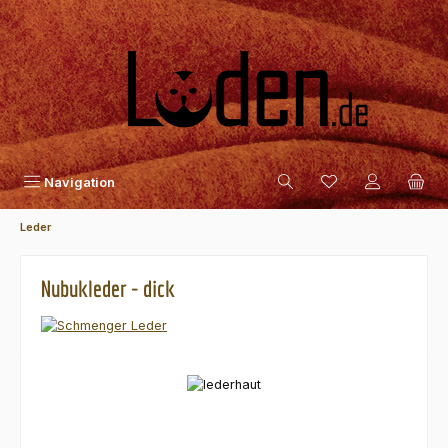
Zum Hauptinhalt springen
Navigation
Leder
Nubukleder - dick
Bildergalerie überspringen