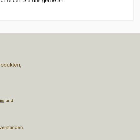
schreiben Sie uns gerne an.
rodukten,
nie
und
nverstanden.