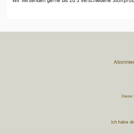
Wir versenden gerne bis zu 5 verschiedene Stoffprob
Abonnier
Diese 
Ich habe d