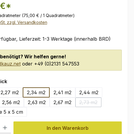
 €*
adratmeter
(75,00 € / 1 Quadratmeter)
wSt. zzgl. Versandkosten
fügbar, Lieferzeit: 1-3 Werktage (innerhalb BRD)
benötigt? Wir helfen gerne!
kauz.net
oder +49 (0)2131 547553
auswählen
ick
2,27 m2
2,34 m2
2,41 m2
2,44 m2
2,56 m2
2,63 m2
2,67 m2
2,73 m2
(Diese Option ist zurzei
e 5 x 5 cm
l: Gib den gewünschten Wert ein oder benutze die Schaltflächen um
In den Warenkorb